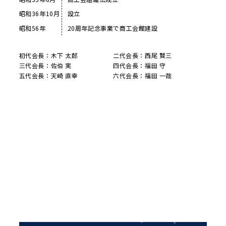
昭和36年10月
設立
昭和56年
20周年記念事業で商工会館建設
初代会長：木下 太郎
二代会長：西尾 賢三
三代会長：佐伯 実
四代会長：福田 守
五代会長：天崎 直幸
六代会長：福田 一哉