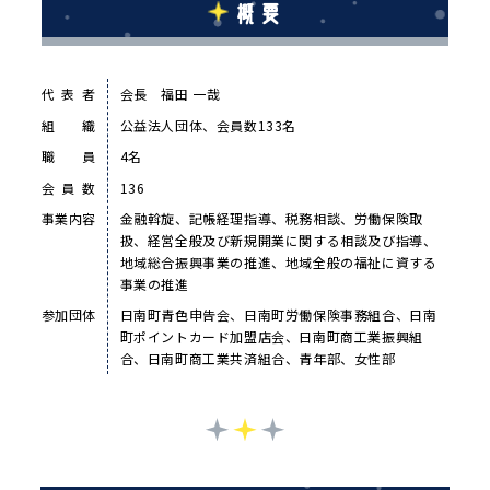
概要
代表者
会長 福田 一哉
組織
公益法人団体、会員数133名
職員
4名
会員数
136
事業内容
金融斡旋、記帳経理指導、税務相談、労働保険取
扱、経営全般及び新規開業に関する相談及び指導、
地域総合振興事業の推進、地域全般の福祉に資する
事業の推進
参加団体
日南町青色申告会、日南町労働保険事務組合、日南
町ポイントカード加盟店会、日南町商工業振興組
合、日南町商工業共済組合、青年部、女性部